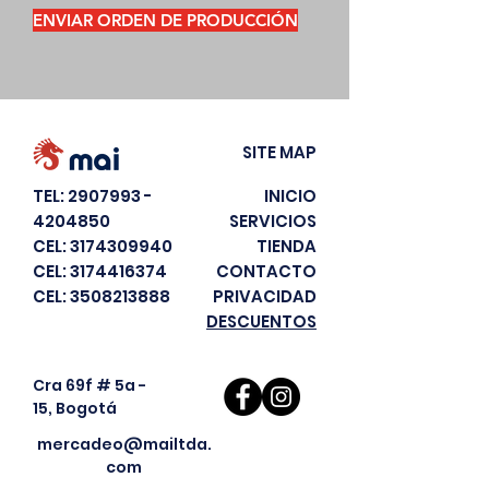
ENVIAR ORDEN DE PRODUCCIÓN
SITE MAP
TEL:
2907993 -
INICIO
4204850
SERVICIOS
CEL:
3174309940
TIENDA
CEL:
3174416374
CONTACTO
CEL:
3508213888
PRIVACIDAD
DESCUENTOS
Cra 69f # 5a -
15, Bogotá
mercadeo@mailtda.
com