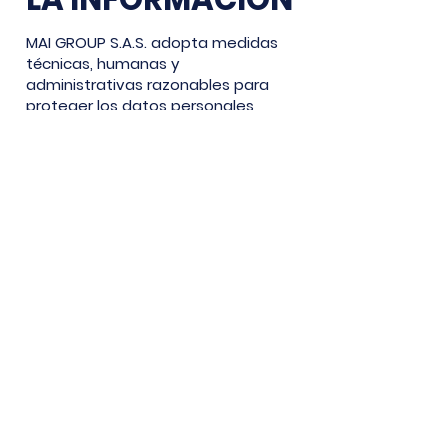
MAI GROUP S.A.S. adopta medidas
técnicas, humanas y
administrativas razonables para
proteger los datos personales
contra pérdida, uso indebido,
acceso no autorizado, alteración o
destrucción.
9. USO DE
COOKIES
El sitio
web
www.mailtda.com
puede
utilizar cookies u otras tecnologías
de seguimiento para mejorar la
experiencia del usuario, analizar el
tráfico del sitio y optimizar los
servicios ofrecidos.
El usuario puede configurar su